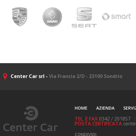
Center Car srl -
Via Francia 2/D - 23100 Sondrio
HOME
AZIENDA
SERVI
TEL. E FAX
0342 / 201857
|
POSTA CERTIFICATA
cente
CONDIVIDI